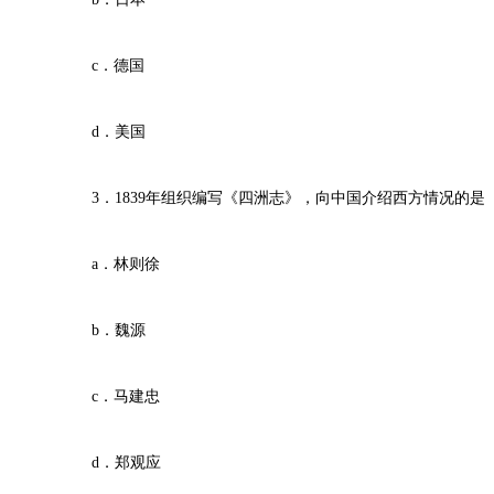
c．德国
d．美国
3．1839年组织编写《四洲志》，向中国介绍西方情况的是
a．林则徐
b．魏源
c．马建忠
d．郑观应