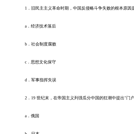
1．旧民主主义革命时期，中国反侵略斗争失败的根本原因
a．经济技术落后
b．社会制度腐败
c．思想文化保守
d．军事指挥失误
2．19 世纪末，在帝国主义列强瓜分中国的狂潮中提出“门
a．俄国
b．日本