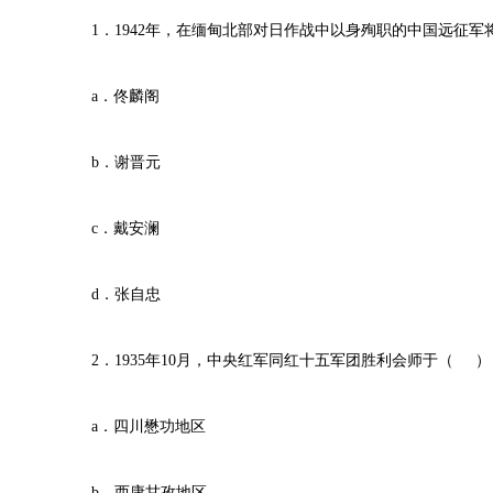
1．1942年，在缅甸北部对日作战中以身殉职的中国远征军
a．佟麟阁
b．谢晋元
c．戴安澜
d．张自忠
2．1935年10月，中央红军同红十五军团胜利会师于（ ）
a．四川懋功地区
b．西康甘孜地区