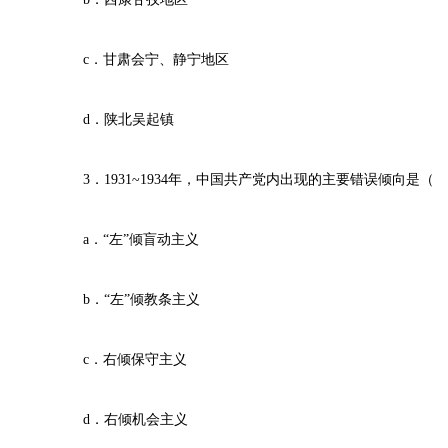
c．甘肃会宁、静宁地区
d．陕北吴起镇
3．1931~1934年，中国共产党内出现的主要错误倾向是（
a．“左”倾盲动主义
b．“左”倾教条主义
c．右倾保守主义
d．右倾机会主义