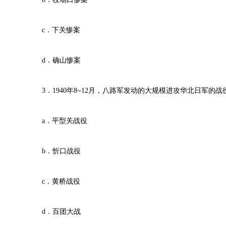
c．下关惨案
d．确山惨案
3．1940年8~12月，八路军发动的大规模进攻华北日军的
a．平型关战役
b．忻口战役
c．黄桥战役
d．百团大战