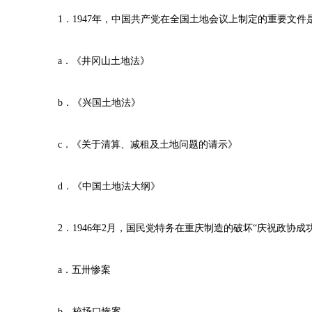
1．1947年，中国共产党在全国土地会议上制定的重要文件
a．《井冈山土地法》
b．《兴国土地法》
c．《关于清算、减租及土地问题的请示》
d．《中国土地法大纲》
2．1946年2月，国民党特务在重庆制造的破坏“庆祝政协成
a．五卅惨案
b．校场口惨案