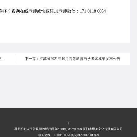
择？咨询在线老师或快速添加老师微信：171 0118 0054
上一篇：关于公布北京市高等教育自学考试2022年考试安排及有关事项的通知
下一篇：江苏省2021年10月高等教育自学考试成绩发布公告
|
尊龙凯时人生就是搏的版权所有©2019 jyxledu.com 厦门市聚英文化传播有限公司
服务热线：17101180054 闽icp备18012901号-9