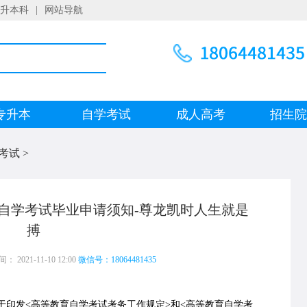
升本科
|
网站导航
专升本
自学考试
成人高考
招生
考试
>
育自学考试毕业申请须知-尊龙凯时人生就是
搏
 2021-11-10 12:00
微信号：18064481435
发<高等教育自学考试考务工作规定>和<高等教育自学考