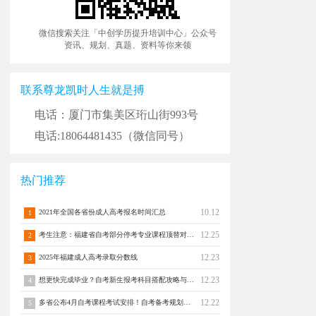
微信搜索关注「中创学历提升培训中心」公众号
资讯、规划、真题、资料等你来领
联系尊龙凯时人生就是搏
电话：厦门市集美区珩山街993号
电话:18064481435（微信同号）
热门推荐
10.12
2021年全国各省份成人高考报名时间汇总
1
12.25
考生注意：福建省自考部分停考专业课程顶替对照通告！
2
12.23
2025年福建成人高考录取分数线
3
12.23
想更快完成毕业？自考新生报考科目搭配攻略与注意事项须知！
4
12.22
多省公布4月自考课程考试安排！自考备考规划转发分享！
5