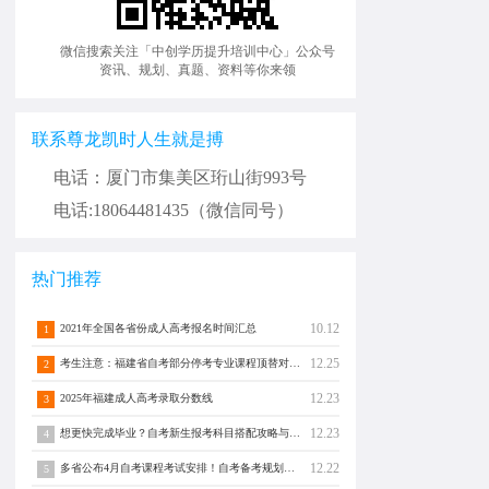
微信搜索关注「中创学历提升培训中心」公众号
资讯、规划、真题、资料等你来领
联系尊龙凯时人生就是搏
电话：厦门市集美区珩山街993号
电话:18064481435（微信同号）
热门推荐
10.12
2021年全国各省份成人高考报名时间汇总
1
12.25
考生注意：福建省自考部分停考专业课程顶替对照通告！
2
12.23
2025年福建成人高考录取分数线
3
12.23
想更快完成毕业？自考新生报考科目搭配攻略与注意事项须知！
4
12.22
多省公布4月自考课程考试安排！自考备考规划转发分享！
5