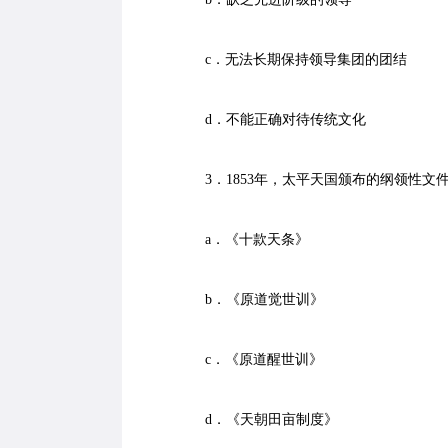
c．无法长期保持领导集团的团结
d．不能正确对待传统文化
3．1853年，太平天国颁布的纲领性文
a．《十款天条》
b．《原道觉世训》
c．《原道醒世训》
d．《天朝田亩制度》