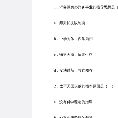
1．洋务派兴办洋务事业的指导思想是
a．师夷长技以制夷
b．中学为体，西学为用
c．物竞天择，适者生存
d．变法维新，救亡图存
2．太平天国失败的根本原因是（ ）
a．没有科学理论的指导
b．缺乏先进阶级的领导