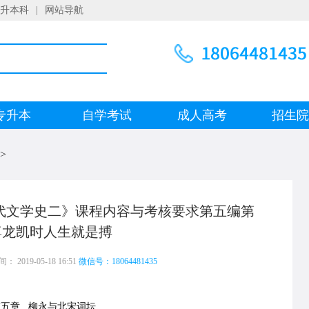
升本科
|
网站导航
专升本
自学考试
成人高考
招生
>
代文学史二》课程内容与考核要求第五编第
尊龙凯时人生就是搏
 2019-05-18 16:51
微信号：18064481435
章 柳永与北宋词坛