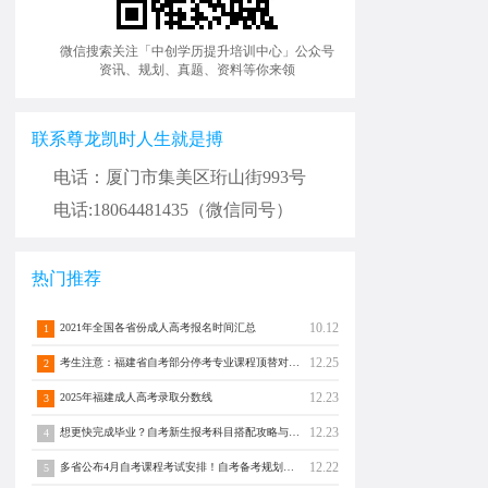
微信搜索关注「中创学历提升培训中心」公众号
资讯、规划、真题、资料等你来领
联系尊龙凯时人生就是搏
电话：厦门市集美区珩山街993号
电话:18064481435（微信同号）
热门推荐
10.12
2021年全国各省份成人高考报名时间汇总
1
12.25
考生注意：福建省自考部分停考专业课程顶替对照通告！
2
12.23
2025年福建成人高考录取分数线
3
12.23
想更快完成毕业？自考新生报考科目搭配攻略与注意事项须知！
4
12.22
多省公布4月自考课程考试安排！自考备考规划转发分享！
5