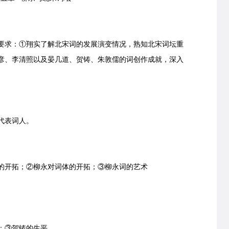
求：①翔实了解北宋词的发展演变情况，熟知北宋词坛重
彦、李清照以及晏几道、贺铸、朱敦儒的词创作成就，深入
代表词人。
开拓；②柳永对词体的开拓；③柳永词的艺术
；③贺铸的生平。