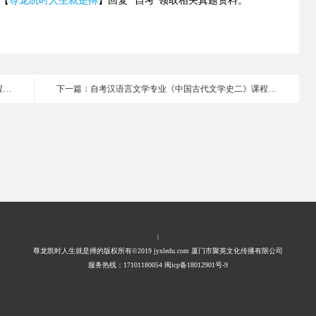
号【
尊龙凯时人生就是搏
】回复 “自考”领取相关真题资料。
上一篇：自考汉语言文学专业《中国古代文学史二》课程内容与考核要求第五编第四章
下一篇：自考汉语言文学专业《中国古代文学史二》课程内容与考核要求第五编第六章
|
尊龙凯时人生就是搏的版权所有©2019 jyxledu.com 厦门市聚英文化传播有限公司
服务热线：17101180054 闽icp备18012901号-9