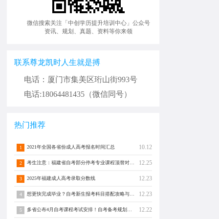
微信搜索关注「中创学历提升培训中心」公众号
资讯、规划、真题、资料等你来领
联系尊龙凯时人生就是搏
电话：厦门市集美区珩山街993号
电话:18064481435（微信同号）
热门推荐
10.12
2021年全国各省份成人高考报名时间汇总
1
12.25
考生注意：福建省自考部分停考专业课程顶替对照通告！
2
12.23
2025年福建成人高考录取分数线
3
12.23
想更快完成毕业？自考新生报考科目搭配攻略与注意事项须知！
4
12.22
多省公布4月自考课程考试安排！自考备考规划转发分享！
5