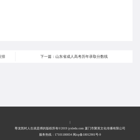
安排
下一篇：山东省成人高考历年录取分数线
|
尊龙凯时人生就是搏的版权所有©2019 jyxledu.com 厦门市聚英文化传播有限公司
服务热线：17101180054 闽icp备18012901号-9