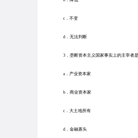
c．不变
d．无法判断
3．垄断资本主义国家事实上的主宰者是
a．产业资本家
b．商业资本家
c．大土地所有
d．金融寡头