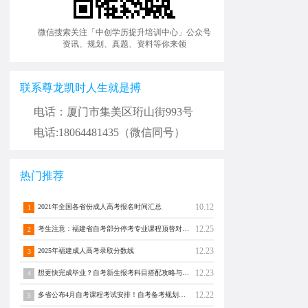
微信搜索关注「中创学历提升培训中心」公众号
资讯、规划、真题、资料等你来领
联系尊龙凯时人生就是搏
电话：厦门市集美区珩山街993号
电话:18064481435（微信同号）
热门推荐
10.12
2021年全国各省份成人高考报名时间汇总
1
12.25
考生注意：福建省自考部分停考专业课程顶替对照通告！
2
12.23
2025年福建成人高考录取分数线
3
12.23
想更快完成毕业？自考新生报考科目搭配攻略与注意事项须知！
4
12.22
多省公布4月自考课程考试安排！自考备考规划转发分享！
5