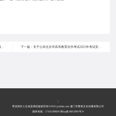
上一篇：2021年河北省成人高校招生本科批征集志愿填报说明
下一篇：关于公布北京市高等教育自学考试2022年考试安排及有关事项的通知
|
尊龙凯时人生就是搏的版权所有©2019 jyxledu.com 厦门市聚英文化传播有限公司
服务热线：17101180054 闽icp备18012901号-9