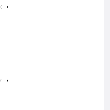
( )
( )