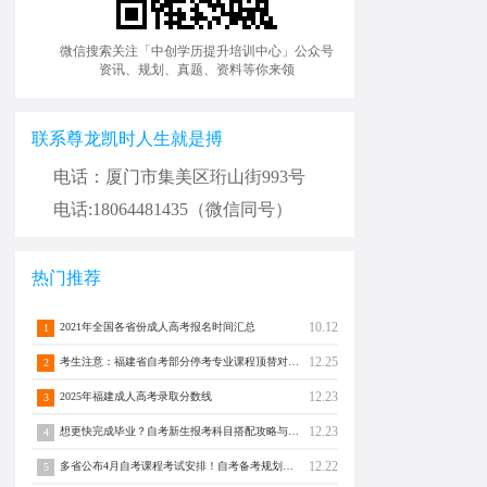
微信搜索关注「中创学历提升培训中心」公众号
资讯、规划、真题、资料等你来领
联系尊龙凯时人生就是搏
电话：厦门市集美区珩山街993号
电话:18064481435（微信同号）
热门推荐
10.12
2021年全国各省份成人高考报名时间汇总
1
12.25
考生注意：福建省自考部分停考专业课程顶替对照通告！
2
12.23
2025年福建成人高考录取分数线
3
12.23
想更快完成毕业？自考新生报考科目搭配攻略与注意事项须知！
4
12.22
多省公布4月自考课程考试安排！自考备考规划转发分享！
5