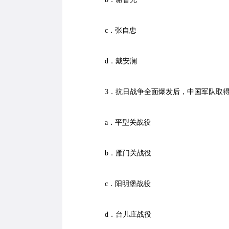
c．张自忠
d．戴安澜
3．抗日战争全面爆发后，中国军队取得
a．平型关战役
b．雁门关战役
c．阳明堡战役
d．台儿庄战役