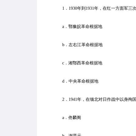
1．1930年到1931年，在红一方面军三
a．鄂豫皖革命根据地
b．左右江革命根据地
c．湘鄂西革命根据地
d．中央革命根据地
2．1941年，在缅北对日作战中以身殉
a．佟麟阁
b．谢晋元