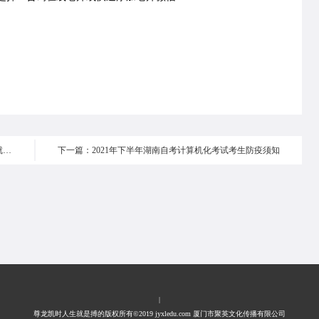
上一篇：看过来！厦大网教录取通知书、尊龙凯时人生就是搏的荣誉证书、校徽...正在向你招手！
下一篇：2021年下半年湖南自考计算机化考试考生防疫须知
|
尊龙凯时人生就是搏的版权所有©2019 jyxledu.com 厦门市聚英文化传播有限公司