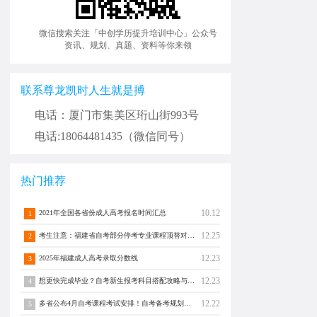
微信搜索关注「中创学历提升培训中心」公众号
资讯、规划、真题、资料等你来领
联系尊龙凯时人生就是搏
电话：厦门市集美区珩山街993号
电话:18064481435（微信同号）
热门推荐
10.12
2021年全国各省份成人高考报名时间汇总
1
12.25
考生注意：福建省自考部分停考专业课程顶替对照通告！
2
12.23
2025年福建成人高考录取分数线
3
12.23
想更快完成毕业？自考新生报考科目搭配攻略与注意事项须知！
4
12.22
多省公布4月自考课程考试安排！自考备考规划转发分享！
5