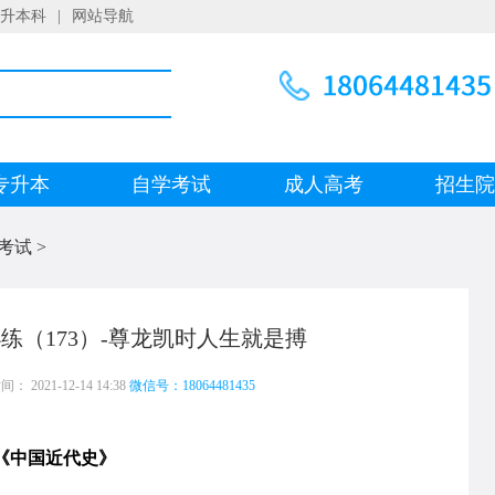
升本科
|
网站导航
专升本
自学考试
成人高考
招生
考试
>
练（173）-尊龙凯时人生就是搏
 2021-12-14 14:38
微信号：18064481435
《中国近代史》