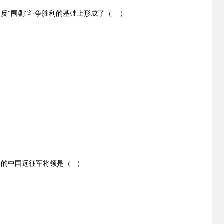
次反“围剿”斗争胜利的基础上形成了（ ）
国的中国远征军将领是（ ）