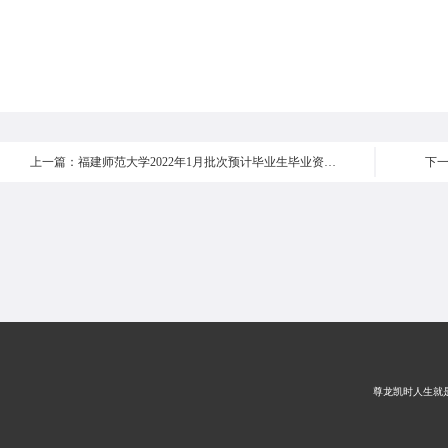
上一篇：福建师范大学2022年1月批次预计毕业生毕业资格审核结果公示
下
尊龙凯时人生就是搏