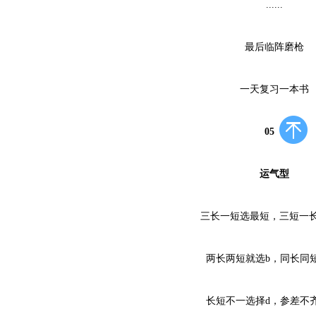
......
最后临阵磨枪
一天复习一本书
05
运气型
三长一短选最短，三短一长
两长两短就选b，同长同短
长短不一选择d，参差不齐