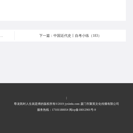
22年4月考期宁夏自考网络助学及过程考核有关事项通知
下一篇：中国近代史丨自考小练（183）
|
尊龙凯时人生就是搏的版权所有©2019 jyxledu.com 厦门市聚英文化传播有限公司
服务热线：17101180054 闽icp备18012901号-9