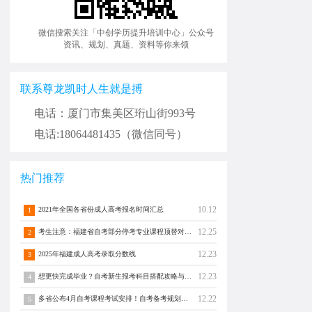
微信搜索关注「中创学历提升培训中心」公众号
资讯、规划、真题、资料等你来领
联系尊龙凯时人生就是搏
电话：厦门市集美区珩山街993号
电话:18064481435（微信同号）
热门推荐
10.12
2021年全国各省份成人高考报名时间汇总
1
12.25
考生注意：福建省自考部分停考专业课程顶替对照通告！
2
12.23
2025年福建成人高考录取分数线
3
12.23
想更快完成毕业？自考新生报考科目搭配攻略与注意事项须知！
4
12.22
多省公布4月自考课程考试安排！自考备考规划转发分享！
5