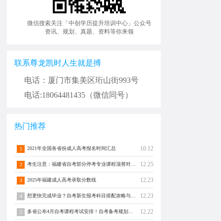
微信搜索关注「中创学历提升培训中心」公众号
资讯、规划、真题、资料等你来领
联系尊龙凯时人生就是搏
电话：厦门市集美区珩山街993号
电话:18064481435（微信同号）
热门推荐
10.12
2021年全国各省份成人高考报名时间汇总
1
12.25
考生注意：福建省自考部分停考专业课程顶替对照通告！
2
12.23
2025年福建成人高考录取分数线
3
12.23
想更快完成毕业？自考新生报考科目搭配攻略与注意事项须知！
4
12.22
多省公布4月自考课程考试安排！自考备考规划转发分享！
5