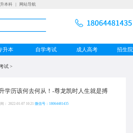
升本科
|
网站导航
专升本
自学考试
成人高考
招生
考试
>
升学历该何去何从！-尊龙凯时人生就是搏
 2022-01-07 10:21
微信号：18064481435