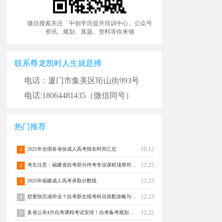
微信搜索关注「中创学历提升培训中心」公众号
资讯、规划、真题、资料等你来领
联系尊龙凯时人生就是搏
电话：厦门市集美区珩山街993号
电话:18064481435（微信同号）
热门推荐
10.12
2021年全国各省份成人高考报名时间汇总
1
12.25
考生注意：福建省自考部分停考专业课程顶替对照通告！
2
12.23
2025年福建成人高考录取分数线
3
12.23
想更快完成毕业？自考新生报考科目搭配攻略与注意事项须知！
4
12.22
多省公布4月自考课程考试安排！自考备考规划转发分享！
5