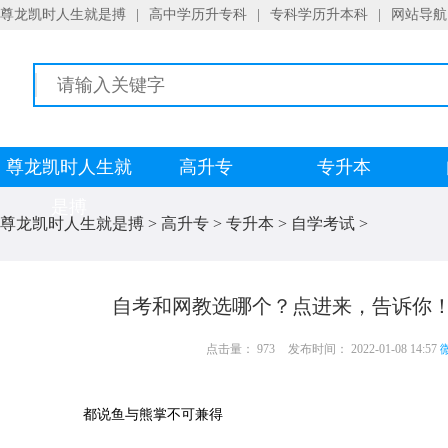
尊龙凯时人生就是搏
|
高中学历升专科
|
专科学历升本科
|
网站导航
尊龙凯时人生就
高升专
专升本
是搏
尊龙凯时人生就是搏
>
高升专
>
专升本
>
自学考试
>
自考和网教选哪个？点进来，告诉你！
点击量： 973
发布时间： 2022-01-08 14:57
微
都说鱼与熊掌不可兼得