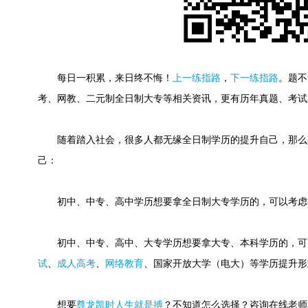
每日一积累，来日终不悔！
上一练指路
，
下一练指路
。
题不
考、网教、二元制全日制大专等相关资讯，更有历年真题、考试
随着踏入社会，很多人都无缘全日制学历的提升自己，那么
己：
初中、中专、高中学历想要拿全日制大专学历的，可以考虑
初中、中专、高中、大专学历想要拿大专、本科学历的，可
试
、
成人高考
、
网络教育
、国家开放大学（电大）等学历提升形
想要
尊龙凯时人生就是搏
？不知道怎么选择？咨询在线老师或快速