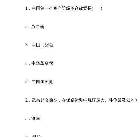
1．中国第一个资产阶级革命政党是( )
a．兴中会
b．中国同盟会
c．中华革命党
d．中国国民党
2．武昌起义前夕，在保路运动中规模最大、斗争最激烈的省份
a．湖南
b．湖北