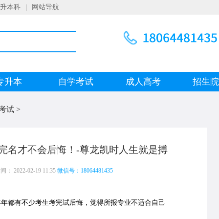
升本科
|
网站导航
专升本
自学考试
成人高考
招生
考试
>
完名才不会后悔！-尊龙凯时人生就是搏
 2022-02-19 11:35
微信号：18064481435
年年都有不少考生
考完试后悔，
觉得所报专业不适合自己