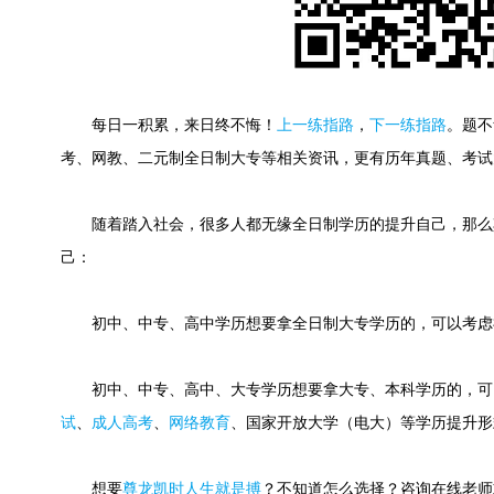
每日一积累，来日终不悔！
上一练指路
，
下一练指路
。
题不
考、网教、二元制全日制大专等相关资讯，更有历年真题、考试
随着踏入社会，很多人都无缘全日制学历的提升自己，那么
己：
初中、中专、高中学历想要拿全日制大专学历的，可以考虑
初中、中专、高中、大专学历想要拿大专、本科学历的，可
试
、
成人高考
、
网络教育
、国家开放大学（电大）等学历提升形
想要
尊龙凯时人生就是搏
？不知道怎么选择？咨询在线老师或快速