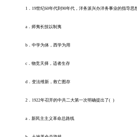
1．19世纪60年代到90年代，洋务派兴办洋务事业的指导思想是
a．师夷长技以制夷
b．中学为体，西学为用
c．物竞天择，适者生存
d．变法维新，救亡图存
2．1922年召开的中共二大第一次明确提出了( )
a．新民主主义革命总路线
b．土地革命总路线