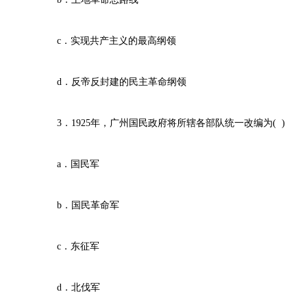
c．实现共产主义的最高纲领
d．反帝反封建的民主革命纲领
3．1925年，广州国民政府将所辖各部队统一改编为( )
a．国民军
b．国民革命军
c．东征军
d．北伐军