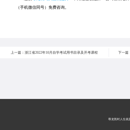
（手机微信同号）免费咨询。
上一篇：浙江省2022年10月自学考试用书目录及开考课程
下一篇
尊龙凯时人生就是搏