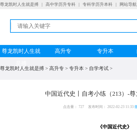
尊龙凯时人生就是搏
|
高中学历升专科
|
专科学历升本科
|
网站导航
尊龙凯时人生就
高升专
专升本
是搏
尊龙凯时人生就是搏
>
高升专
>
专升本
>
自学考试
>
中国近代史丨自考小练（213）-
点击量： 727
发布时间： 2022-02-23 11:33
微
《中国近代史》