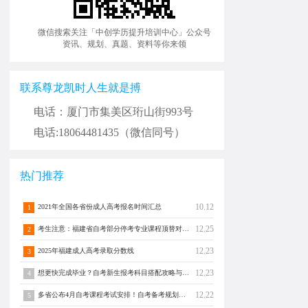
微信搜索关注「中创学历提升培训中心」公众号
资讯、规划、真题、资料等你来领
联系尊龙凯时人生就是搏
电话：厦门市集美区珩山街993号
电话:18064481435（微信同号）
热门推荐
10.12
2021年全国各省份成人高考报名时间汇总
1
12.25
考生注意：福建省自考部分停考专业课程顶替对照通告！
2
12.23
2025年福建成人高考录取分数线
3
12.23
想更快完成毕业？自考新生报考科目搭配攻略与注意事项须知！
4
12.22
多省公布4月自考课程考试安排！自考备考规划转发分享！
5