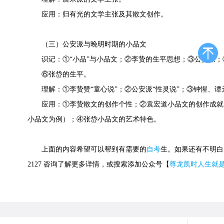
应用：归有光的文学主张及其散文创作。
（三）公安派与晚明时期的小品文
识记：①“小品”与小品文；②李贽的生平思想；③公安派；
⑥张岱的生平。
理解：①李贽赞“童心说”；②公安派“性灵说”；③钟惺、谭
应用：①李贽散文的创作个性；②袁宏道小品文的创作成就
小品文为例）；④张岱小品文的艺术特色。
上面的内容希望可以帮到有需要的
自考
生。如果还有不明白的
2127 咨询了解更多详情，或搜索添加公众号【
尊龙凯时人生就