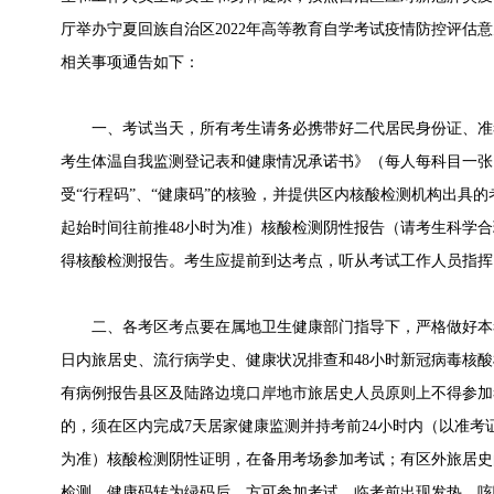
厅举办宁夏回族自治区2022年高等教育自学考试疫情防控评估
相关事项通告如下：
一、考试当天，所有考生请务必携带好二代居民身份证、准考证
考生体温自我监测登记表和健康情况承诺书》（每人每科目一张）
受“行程码”、“健康码”的核验，并提供区内核酸检测机构出具的
起始时间往前推48小时为准）核酸检测阴性报告（请考生科学
得核酸检测报告。考生应提前到达考点，听从考试工作人员指挥
二、各考区考点要在属地卫生健康部门指导下，严格做好本考
日内旅居史、流行病学史、健康状况排查和48小时新冠病毒核酸
有病例报告县区及陆路边境口岸地市旅居史人员原则上不得参加
的，须在区内完成7天居家健康监测并持考前24小时内（以准考
为准）核酸检测阴性证明，在备用考场参加考试；有区外旅居史
检测、健康码转为绿码后，方可参加考试。临考前出现发热、咳