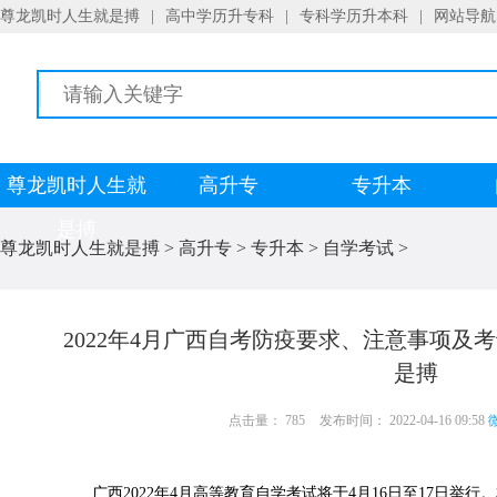
尊龙凯时人生就是搏
|
高中学历升专科
|
专科学历升本科
|
网站导航
尊龙凯时人生就
高升专
专升本
是搏
尊龙凯时人生就是搏
>
高升专
>
专升本
>
自学考试
>
2022年4月广西自考防疫要求、注意事项及
是搏
点击量： 785
发布时间： 2022-04-16 09:58
微
广西2022年4月高等教育自学考试将于4月16日至17日举行