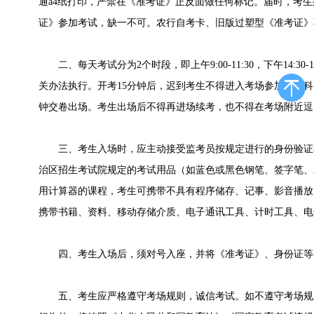
通a4纸打印，严禁在《准考证》正反面做任何标记。届时，考
证》参加考试，缺一不可。农行自考卡、旧版过塑型《准考证》
二、每天考试分为2个时段，即上午9:00-11:30，下午14:30
关办法执行。开考15分钟后，迟到考生不得进入考场参加当次科
钟交卷出场。考生出场后不得再进场续考，也不得在考场附近逗
三、考生入场时，应主动接受监考员按规定进行的身份验证
治区招生考试院规定的考试用品（如蓝色或黑色钢笔、签字笔、
用计算器的课程，考生可携带不具有程序储存、记事、影音播放
携带书籍、资料、移动存储介质、电子通讯工具、计时工具、电
四、考生入场后，须对号入座，并将《准考证》、身份证等
五、考生应严格遵守考场规则，诚信考试。如不遵守考场规