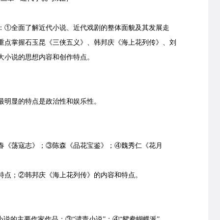
①全面了解近代小说、近代戏剧的整体面貌及其发展走
重点掌握石玉昆《三侠五义》、韩邦庆《海上花列传》、刘
大小说的思想内容和创作特点。
明显的特点是政治性和娱乐性。
《荡寇志》；③陈森《品花宝鉴》；④魏秀仁《花月
点；②韩邦庆《海上花列传》的内容和特点。
说的主要作家作品；③“谴责小说”；④“鸳鸯蝴蝶派”。