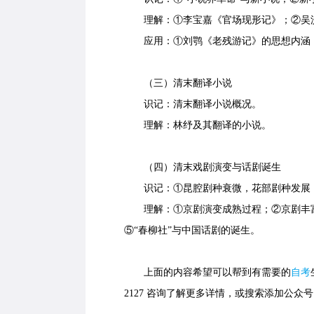
理解：①李宝嘉《官场现形记》；②吴沃
应用：①刘鹗《老残游记》的思想内涵；
（三）清末翻译小说
识记：清末翻译小说概况。
理解：林纾及其翻译的小说。
（四）清末戏剧演变与话剧诞生
识记：①昆腔剧种衰微，花部剧种发展；
理解：①京剧演变成熟过程；②京剧丰富
⑤“春柳社”与中国话剧的诞生。
上面的内容希望可以帮到有需要的
自考
2127 咨询了解更多详情，或搜索添加公众