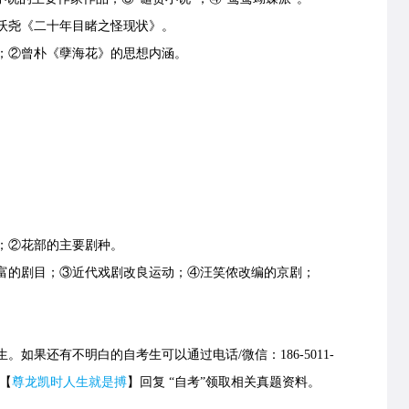
尧《二十年目睹之怪现状》。
②曾朴《孽海花》的思想内涵。
②花部的主要剧种。
的剧目；③近代戏剧改良运动；④汪笑侬改编的京剧；
生。如果还有不明白的自考生可以通过电话/微信：186-5011-
号【
尊龙凯时人生就是搏
】回复 “自考”领取相关真题资料。