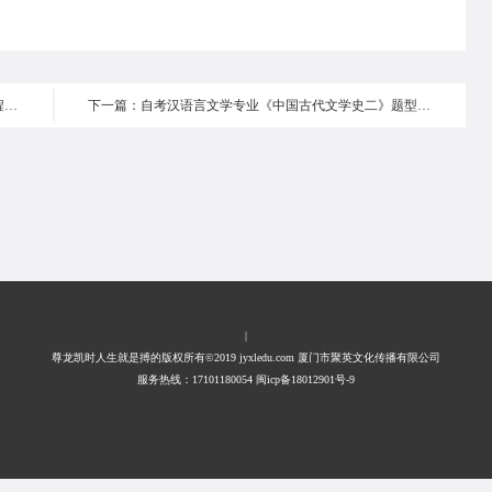
上一篇：自考汉语言文学专业《中国古代文学史二》课程内容与考核要求第九编第二章
下一篇：自考汉语言文学专业《中国古代文学史二》题型举例
|
尊龙凯时人生就是搏的版权所有©2019 jyxledu.com 厦门市聚英文化传播有限公司
服务热线：17101180054 闽icp备18012901号-9