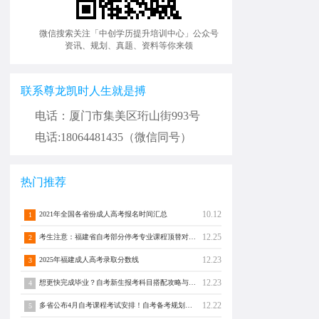
微信搜索关注「中创学历提升培训中心」公众号
资讯、规划、真题、资料等你来领
联系尊龙凯时人生就是搏
电话：厦门市集美区珩山街993号
电话:18064481435（微信同号）
热门推荐
10.12
2021年全国各省份成人高考报名时间汇总
1
12.25
考生注意：福建省自考部分停考专业课程顶替对照通告！
2
12.23
2025年福建成人高考录取分数线
3
12.23
想更快完成毕业？自考新生报考科目搭配攻略与注意事项须知！
4
12.22
多省公布4月自考课程考试安排！自考备考规划转发分享！
5