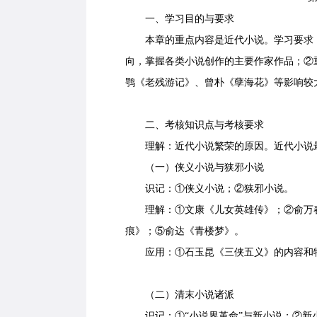
一、学习目的与要求
本章的重点内容是近代小说。学习要求：
向，掌握各类小说创作的主要作家作品；②
鹗《老残游记》、曾朴《孽海花》等影响较
二、考核知识点与考核要求
理解：近代小说繁荣的原因。近代小说最
（一）侠义小说与狭邪小说
识记：①侠义小说；②狭邪小说。
理解：①文康《儿女英雄传》；②俞万春
痕》；⑤俞达《青楼梦》。
应用：①石玉昆《三侠五义》的内容和特
（二）清末小说诸派
识记：①“小说界革命”与新小说；②新小