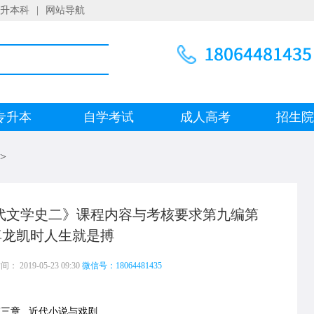
升本科
|
网站导航
专升本
自学考试
成人高考
招生
>
代文学史二》课程内容与考核要求第九编第
尊龙凯时人生就是搏
 2019-05-23 09:30
微信号：18064481435
章 近代小说与戏剧