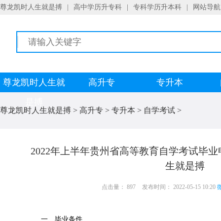
尊龙凯时人生就是搏
|
高中学历升专科
|
专科学历升本科
|
网站导航
尊龙凯时人生就
高升专
专升本
是搏
尊龙凯时人生就是搏
>
高升专
>
专升本
>
自学考试
>
2022年上半年贵州省高等教育自学考试毕
生就是搏
点击量： 897
发布时间： 2022-05-15 10:20
微
一、毕业条件