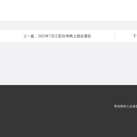
上一篇：2022年7月江苏自考网上报名通告
下
尊龙凯时人生就是搏