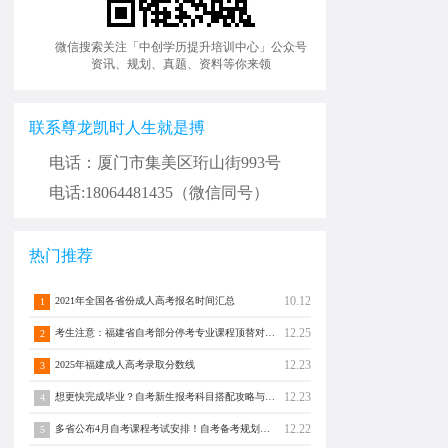
微信搜索关注「中创学历提升培训中心」公众号
资讯、规划、真题、资料等你来领
联系尊龙凯时人生就是搏
电话：厦门市集美区珩山街993号
电话:18064481435（微信同号）
热门推荐
10.12
2021年全国各省份成人高考报名时间汇总
1
12.25
考生注意：福建省自考部分停考专业课程顶替对照通告！
2
12.23
2025年福建成人高考录取分数线
3
12.23
想更快完成毕业？自考新生报考科目搭配攻略与注意事项须知！
4
12.22
多省公布4月自考课程考试安排！自考备考规划转发分享！
5