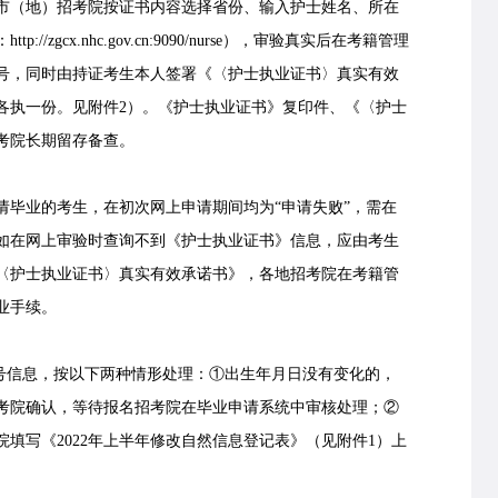
市（地）招考院按证书内容选择省份、输入护士姓名、所在
zgcx.nhc.gov.cn:9090/nurse），审验真实后在考籍管理
号，同时由持证考生本人签署《〈护士执业证书〉真实有效
各执一份。见附件2）。《护士执业证书》复印件、《〈护士
考院长期留存备查。
毕业的考生，在初次网上申请期间均为“申请失败”，需在
如在网上审验时查询不到《护士执业证书》信息，应由考生
〈护士执业证书〉真实有效承诺书》，各地招考院在考籍管
业手续。
信息，按以下两种情形处理：①出生年月日没有变化的，
考院确认，等待报名招考院在毕业申请系统中审核处理；②
填写《2022年上半年修改自然信息登记表》（见附件1）上