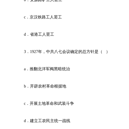
c．京汉铁路工人罢工
d．省港工人罢工
3．1927年，中共八七会议确定的总方针是（ ）
a．推翻北洋军阀黑暗统治
b．开辟农村革命根据地
c．开展土地革命和武装斗争
d．建立工农民主统一战线