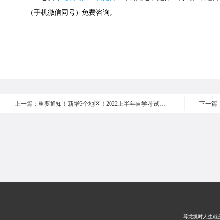
（手机微信同号）免费咨询。
上一篇：重要通知！新增3个地区！2022上半年自学考试毕业申请！
尊龙凯时人生就是搏