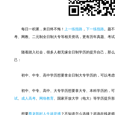
每日一积累，来日终不悔！
上一练指路
，
下一练指路
。
题不
考、网教、二元制全日制大专等相关资讯，更有历年真题、考试
随着踏入社会，很多人都无缘全日制学历的提升自己，那么
己：
初中、中专、高中学历想要拿全日制大专学历的，可以考虑
初中、中专、高中、大专学历想要拿大专、本科学历的，可
试
、
成人高考
、
网络教育
、国家开放大学（电大）等学历提升形
想要
尊龙凯时人生就是搏
？不知道怎么选择？咨询在线老师或快速