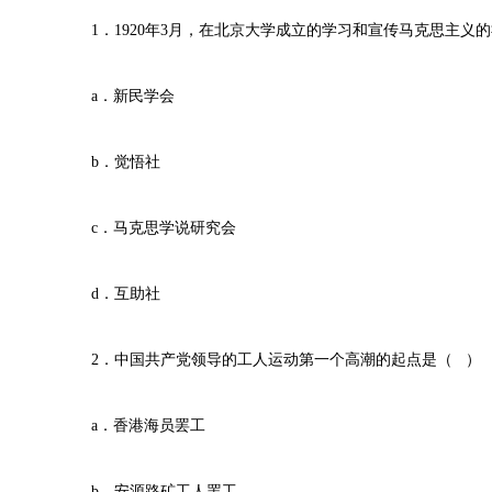
1．1920年3月，在北京大学成立的学习和宣传马克思主义
a．新民学会
b．觉悟社
c．马克思学说研究会
d．互助社
2．中国共产党领导的工人运动第一个高潮的起点是（ ）
a．香港海员罢工
b．安源路矿工人罢工