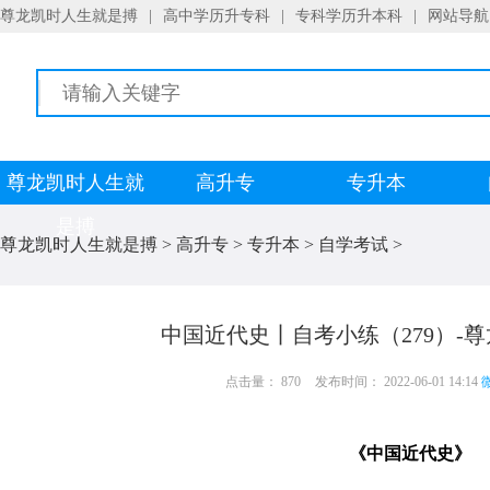
尊龙凯时人生就是搏
|
高中学历升专科
|
专科学历升本科
|
网站导航
尊龙凯时人生就
高升专
专升本
是搏
尊龙凯时人生就是搏
>
高升专
>
专升本
>
自学考试
>
中国近代史丨自考小练（279）-
点击量： 870
发布时间： 2022-06-01 14:14
微
《中国近代史》