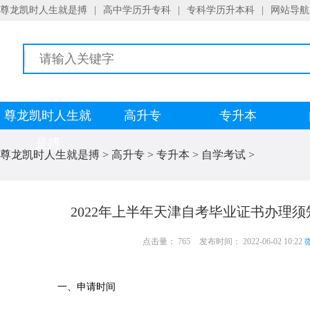
尊龙凯时人生就是搏
|
高中学历升专科
|
专科学历升本科
|
网站导航
尊龙凯时人生就
高升专
专升本
是搏
尊龙凯时人生就是搏
>
高升专
>
专升本
>
自学考试
>
2022年上半年天津自考毕业证书办理须
点击量： 765
发布时间： 2022-06-02 10:22
微
一、申请时间