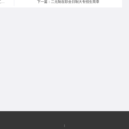
上一篇：福建高升专成人高考高起点考试内容【按科目汇总】
下一篇：二元制在职全日制大专招生简章
|