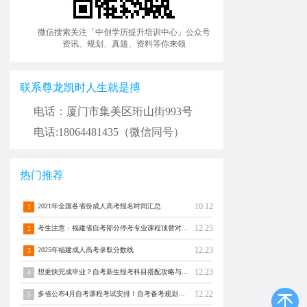
微信搜索关注「中创学历提升培训中心」公众号
资讯、规划、真题、资料等你来领
联系尊龙凯时人生就是搏
电话：厦门市集美区珩山街993号
电话:18064481435（微信同号）
热门推荐
10.12
2021年全国各省份成人高考报名时间汇总
1
12.25
考生注意：福建省自考部分停考专业课程顶替对照通告！
2
12.23
2025年福建成人高考录取分数线
3
12.23
想更快完成毕业？自考新生报考科目搭配攻略与注意事项须知！
4
12.22
多省公布4月自考课程考试安排！自考备考规划转发分享！
5