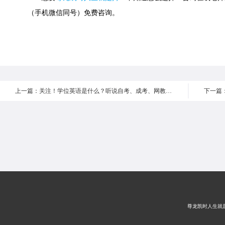
（手机微信同号）免费咨询。
上一篇：关注！学位英语是什么？听说自考、成考、网教学位英语考得不一样？
尊龙凯时人生就是搏