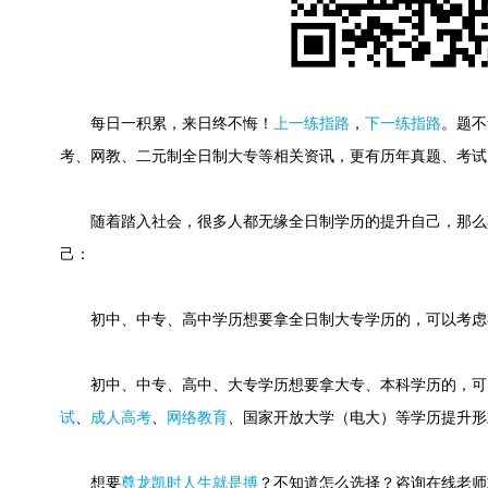
每日一积累，来日终不悔！
上一练指路
，
下一练指路
。
题不
考、网教、二元制全日制大专等相关资讯，更有历年真题、考试
随着踏入社会，很多人都无缘全日制学历的提升自己，那么
己：
初中、中专、高中学历想要拿全日制大专学历的，可以考虑
初中、中专、高中、大专学历想要拿大专、本科学历的，可
试
、
成人高考
、
网络教育
、国家开放大学（电大）等学历提升形
想要
尊龙凯时人生就是搏
？不知道怎么选择？咨询在线老师或快速