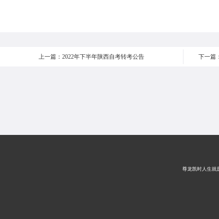
上一篇：2022年下半年陕西自考转考公告
尊龙凯时人生就是搏