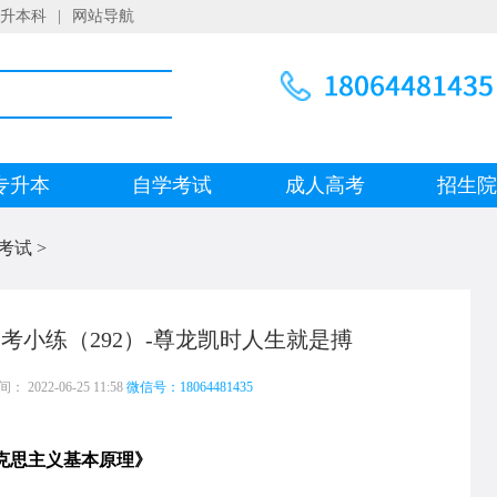
升本科
|
网站导航
专升本
自学考试
成人高考
招生
考试
>
考小练（292）-尊龙凯时人生就是搏
 2022-06-25 11:58
微信号：18064481435
克思主义基本原理》