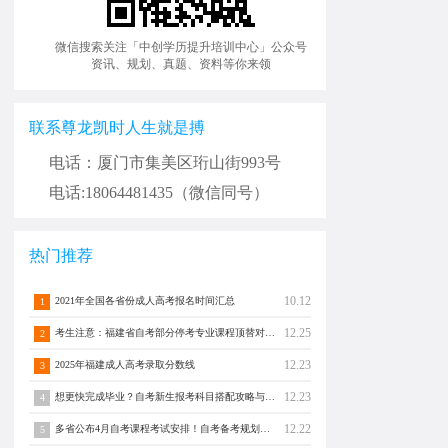
微信搜索关注「中创学历提升培训中心」公众号
资讯、规划、真题、资料等你来领
联系尊龙凯时人生就是搏
电话：厦门市集美区珩山街993号
电话:18064481435（微信同号）
热门推荐
10.12
2021年全国各省份成人高考报名时间汇总
1
12.25
考生注意：福建省自考部分停考专业课程顶替对照通告！
2
12.23
2025年福建成人高考录取分数线
3
12.23
想更快完成毕业？自考新生报考科目搭配攻略与注意事项须知！
4
12.22
多省公布4月自考课程考试安排！自考备考规划转发分享！
5