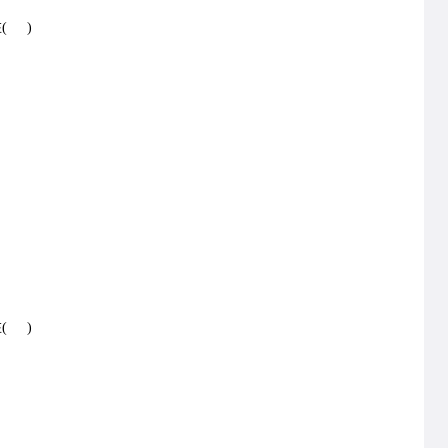
( )
( )