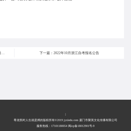
上一篇：辽宁省停考高等教育自学考试汉语言文学和英语两个专科专业
下一篇：2022年10月浙江自考报名公告
|
尊龙凯时人生就是搏的版权所有©2019 jyxledu.com 厦门市聚英文化传播有限公司
服务热线：17101180054 闽icp备18012901号-9