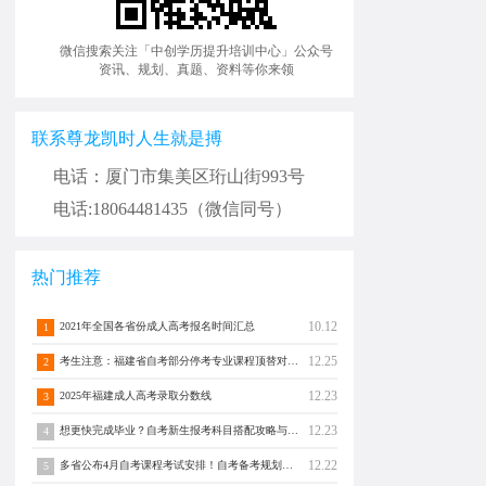
微信搜索关注「中创学历提升培训中心」公众号
资讯、规划、真题、资料等你来领
联系尊龙凯时人生就是搏
电话：厦门市集美区珩山街993号
电话:18064481435（微信同号）
热门推荐
10.12
2021年全国各省份成人高考报名时间汇总
1
12.25
考生注意：福建省自考部分停考专业课程顶替对照通告！
2
12.23
2025年福建成人高考录取分数线
3
12.23
想更快完成毕业？自考新生报考科目搭配攻略与注意事项须知！
4
12.22
多省公布4月自考课程考试安排！自考备考规划转发分享！
5