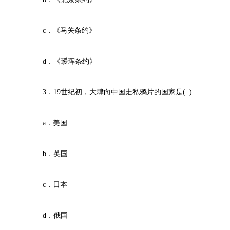
c．《马关条约》
d．《瑷珲条约》
3．19世纪初，大肆向中国走私鸦片的国家是( )
a．美国
b．英国
c．日本
d．俄国