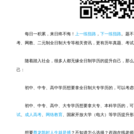
每日一积累，来日终不悔！
上一练指路
，
下一练指路
。
题不
考、网教、二元制全日制大专等相关资讯，更有历年真题、考试
随着踏入社会，很多人都无缘全日制学历的提升自己，那么
己：
初中、中专、高中学历想要拿全日制大专学历的，可以考虑
初中、中专、高中、大专学历想要拿大专、本科学历的，可
试
、
成人高考
、
网络教育
、国家开放大学（电大）等学历提升形
想要
尊龙凯时人生就是搏
？不知道怎么选择？咨询在线老师或快速