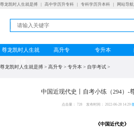
尊龙凯时人生就是搏
|
高中学历升专科
|
专科学历升本科
|
网站导航
尊龙凯时人生就
高升专
专升本
是搏
尊龙凯时人生就是搏
>
高升专
>
专升本
>
自学考试
>
中国近现代史丨自考小练（294）
点击量： 728
发布时间： 2022-06-28 14:29
微
《中国近代史》