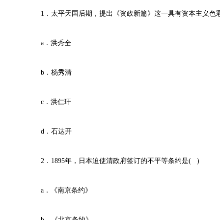
1．太平天国后期，提出《资政新篇》这一具有资本主义色彩改
a．洪秀全
b．杨秀清
c．洪仁玕
d．石达开
2．1895年，日本迫使清政府签订的不平等条约是( )
a．《南京条约》
b．《北京条约》