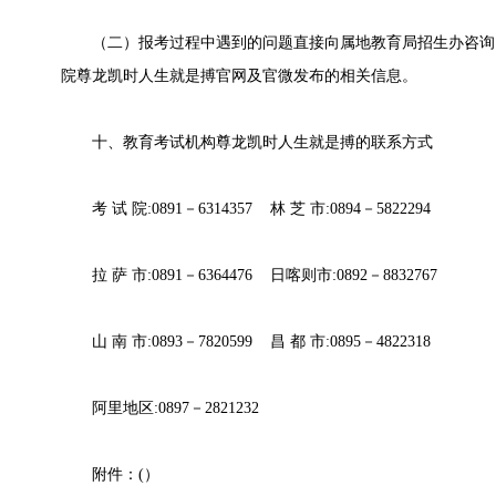
（二）报考过程中遇到的问题直接向属地教育局招生办咨询
院尊龙凯时人生就是搏官网及官微发布的相关信息。
十、教育考试机构尊龙凯时人生就是搏的联系方式
考 试 院:0891－6314357 林 芝 市:0894－5822294
拉 萨 市:0891－6364476 日喀则市:0892－8832767
山 南 市:0893－7820599 昌 都 市:0895－4822318
阿里地区:0897－2821232
附件：(
）