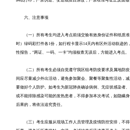
a4纸打印，严禁伪造、变造或擅自涂改，严禁在准考证正反面
六、注意事项
（一）所有考生均进入考点前须交验有效身份证件和纸质准考证
时）绿码彩打件各1份，如行程卡显示14天内有区外活动轨迹的
性报告，“两证、一码、一卡”均须核查无误后，方能进入考点。
（二）所有考生必须自觉遵守我区组考防疫要求及属地防疫规
间应尽量减少外出活动，避免参加聚会、聚餐等聚集性活动，减
要做好个人防护。如考生为新冠肺炎确诊病例、无症状感染者、
或不能排除感染可能的发热患者，不得参加本次考试，如隐瞒身
后果的，将依法追究责任。
（三）考生应服从现场工作人员管理及疫情防控安排，不得在