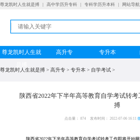
尊龙凯时人生就是搏
|
高中学历升专科
|
专科学历升本科
|
网站导航
尊龙凯时人生就
高升专
专升本
是搏
尊龙凯时人生就是搏
>
高升专
>
专升本
>
自学考试
>
​陕西省2022年下半年高等教育自学考试转
搏
点击量： 874
发布时间： 2022-07-06 16:11
微
陕西省2022年下半年高等教育自学考试转考工作即将开始网