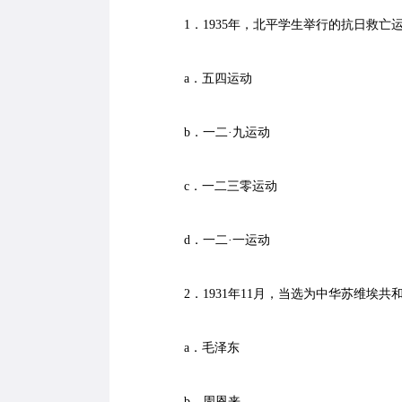
1．1935年，北平学生举行的抗日救亡运动
a．五四运动
b．一二·九运动
c．一二三零运动
d．一二·一运动
2．1931年11月，当选为中华苏维埃共和
a．毛泽东
b．周恩来