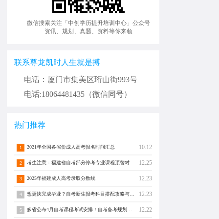
微信搜索关注「中创学历提升培训中心」公众号
资讯、规划、真题、资料等你来领
联系尊龙凯时人生就是搏
电话：厦门市集美区珩山街993号
电话:18064481435（微信同号）
热门推荐
10.12
2021年全国各省份成人高考报名时间汇总
1
12.25
考生注意：福建省自考部分停考专业课程顶替对照通告！
2
12.23
2025年福建成人高考录取分数线
3
12.23
想更快完成毕业？自考新生报考科目搭配攻略与注意事项须知！
4
12.22
多省公布4月自考课程考试安排！自考备考规划转发分享！
5