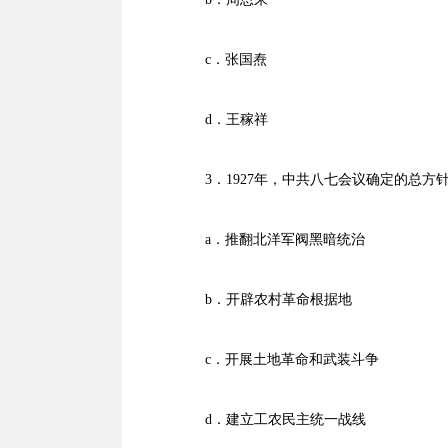
c．张国焘
d．王稼祥
3．1927年，中共八七会议确定的总方针是
a．推翻北洋军阀黑暗统治
b．开辟农村革命根据地
c．开展土地革命和武装斗争
d．建立工农民主统一战线