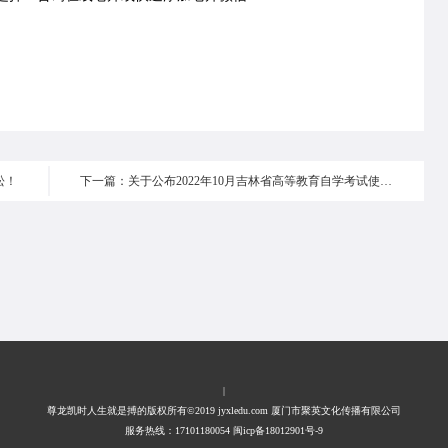
松！
下一篇：关于公布2022年10月吉林省高等教育自学考试使用教材目录的通知
|
尊龙凯时人生就是搏的版权所有©2019 jyxledu.com 厦门市聚英文化传播有限公司
服务热线：17101180054 闽icp备18012901号-9