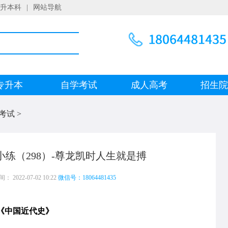
升本科
|
网站导航
专升本
自学考试
成人高考
招生
考试
>
练（298）-尊龙凯时人生就是搏
 2022-07-02 10:22
微信号：18064481435
《中国近代史》