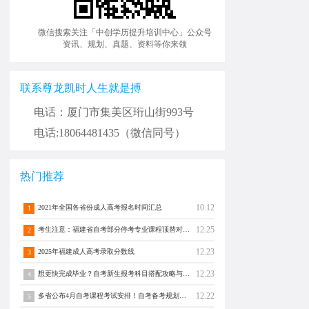
微信搜索关注「中创学历提升培训中心」公众号
资讯、规划、真题、资料等你来领
联系尊龙凯时人生就是搏
电话：厦门市集美区珩山街993号
电话:18064481435（微信同号）
热门推荐
10.12
2021年全国各省份成人高考报名时间汇总
1
12.25
考生注意：福建省自考部分停考专业课程顶替对照通告！
2
12.23
2025年福建成人高考录取分数线
3
12.23
想更快完成毕业？自考新生报考科目搭配攻略与注意事项须知！
4
12.22
多省公布4月自考课程考试安排！自考备考规划转发分享！
5