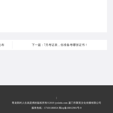
公布
下一篇：7月考证表，你准备考哪张证书！
|
尊龙凯时人生就是搏的版权所有©2019 jyxledu.com 厦门市聚英文化传播有限公司
服务热线：17101180054 闽icp备18012901号-9