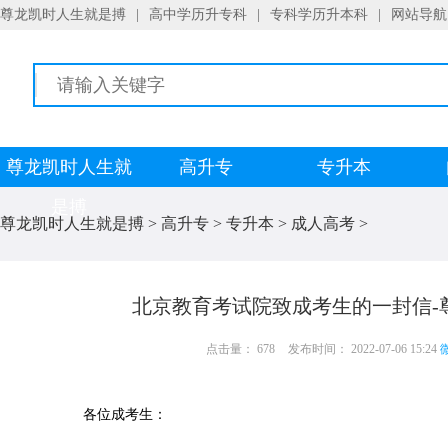
尊龙凯时人生就是搏
|
高中学历升专科
|
专科学历升本科
|
网站导航
尊龙凯时人生就
高升专
专升本
是搏
尊龙凯时人生就是搏
>
高升专
>
专升本
>
成人高考
>
北京教育考试院致成考生的一封信-
点击量： 678
发布时间： 2022-07-06 15:24
微
各位成考生：