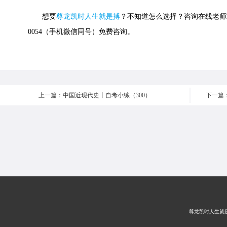
想要
尊龙凯时人生就是搏
？不知道怎么选择？咨询在线老师或快
0054（手机微信同号）免费咨询。
上一篇：中国近现代史丨自考小练（300）
尊龙凯时人生就是搏