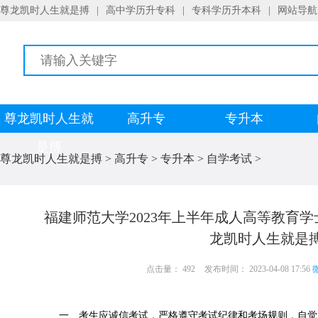
尊龙凯时人生就是搏
|
高中学历升专科
|
专科学历升本科
|
网站导航
尊龙凯时人生就
高升专
专升本
是搏
尊龙凯时人生就是搏
>
高升专
>
专升本
>
自学考试
>
福建师范大学2023年上半年成人高等教育
龙凯时人生就是
点击量： 492
发布时间： 2023-04-08 17:56
微
一、考生应诚信考试，严格遵守考试纪律和考场规则，自觉