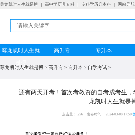
尊龙凯时人生就是搏
|
高中学历升专科
|
专科学历升本科
|
网站导航
尊龙凯时人生就
高升专
专升本
是搏
尊龙凯时人生就是搏
>
高升专
>
专升本
>
自学考试
>
还有两天开考！首次考教资的自考成考生，
龙凯时人生就是
点击量： 256
发布时间： 2024-03-08 17:50
微
首次考教资一定要做好这些准备！