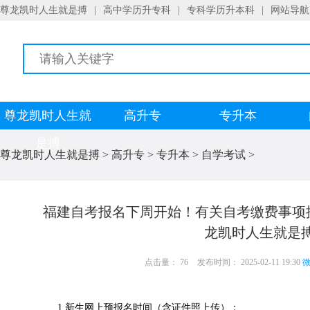
尊龙凯时人生就是搏
|
高中学历升专科
|
专科学历升本科
|
网站导航
尊龙凯时人生就
高升专
专升本
是搏
尊龙凯时人生就是搏
>
高升专
>
专升本
>
自学考试
>
福建自考报名下周开始！有关自考缴费事项
龙凯时人生就是
点击量： 76
发布时间： 2025-02-11 19:30
微
1.新生网上预报名时间（含证件照上传）：