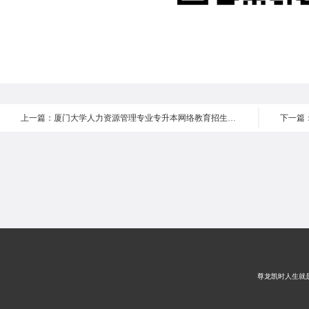
上一篇：厦门大学人力资源管理专业专升本网络教育招生简章
尊龙凯时人生就是搏