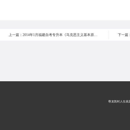
上一篇：2014年1月福建自考专升本《马克思主义基本原理概论 》真题多选题36-40
尊龙凯时人生就是搏