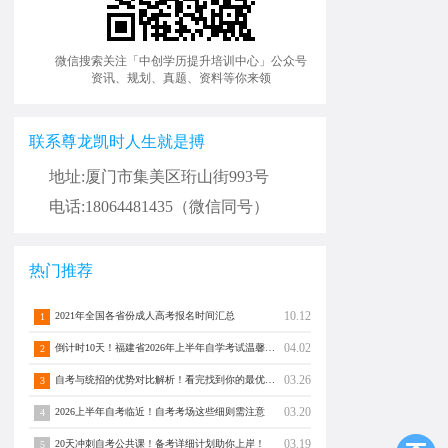
微信搜索关注「中创学历提升培训中心」公众号
资讯、规划、真题、资料等你来领
联系尊龙凯时人生就是搏
地址:厦门市集美区珩山街993号
电话:18064481435（微信同号）
热门推荐
10.12
2021年全国各省份成人高考报名时间汇总
1
04.02
倒计时10天！福建省2026年上半年自学考试温馨提醒！
2
03.26
自考与统招的优势对比解析！看完找到你的最优解！
3
03.20
2026上半年自考临近！自考考场这些细则需注意
4
03.19
20天冲刺自考公共课！备考详细计划助你上岸！
5