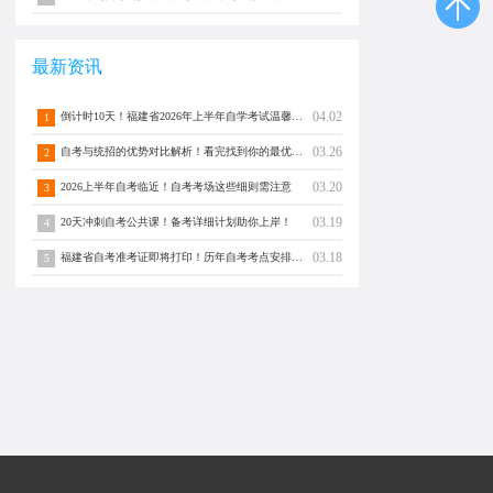
最新资讯
04.02
倒计时10天！福建省2026年上半年自学考试温馨提醒！
1
03.26
自考与统招的优势对比解析！看完找到你的最优解！
2
03.20
2026上半年自考临近！自考考场这些细则需注意
3
03.19
20天冲刺自考公共课！备考详细计划助你上岸！
4
03.18
福建省自考准考证即将打印！历年自考考点安排查询（仅供参考）
5