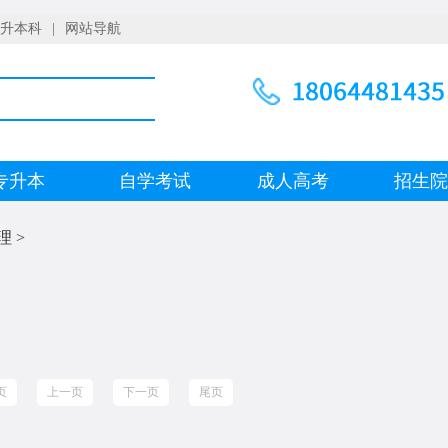
升本科
|
网站导航
专升本
自学考试
成人高考
招生
理
>
页
上一页
下一页
尾页