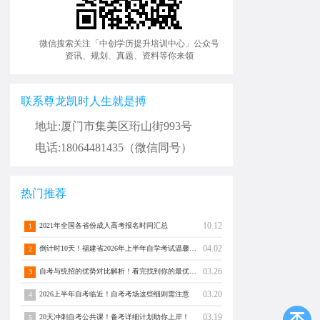
微信搜索关注「中创学历提升培训中心」公众号
资讯、规划、真题、资料等你来领
联系尊龙凯时人生就是搏
地址:厦门市集美区珩山街993号
电话:18064481435（微信同号）
热门推荐
10.12
2021年全国各省份成人高考报名时间汇总
1
04.02
倒计时10天！福建省2026年上半年自学考试温馨提醒！
2
03.26
自考与统招的优势对比解析！看完找到你的最优解！
3
03.20
2026上半年自考临近！自考考场这些细则需注意
4
03.19
20天冲刺自考公共课！备考详细计划助你上岸！
5