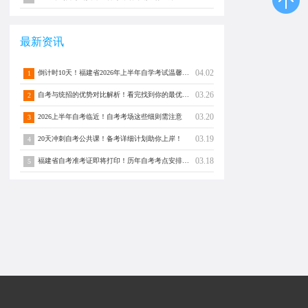
最新资讯
04.02
倒计时10天！福建省2026年上半年自学考试温馨提醒！
1
03.26
自考与统招的优势对比解析！看完找到你的最优解！
2
03.20
2026上半年自考临近！自考考场这些细则需注意
3
03.19
20天冲刺自考公共课！备考详细计划助你上岸！
4
03.18
福建省自考准考证即将打印！历年自考考点安排查询（仅供参考）
5