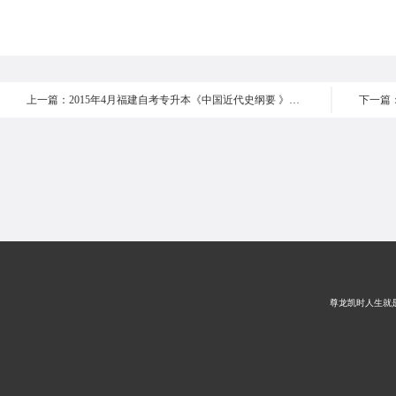
上一篇：2015年4月福建自考专升本《中国近代史纲要 》真题 多选题31-35
尊龙凯时人生就是搏