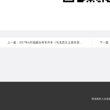
上一篇：2017年4月福建自考专升本《马克思主义基本原理概论 》真题 选择题6-10
尊龙凯时人生就是搏