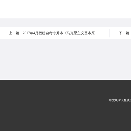
上一篇：2017年4月福建自考专升本《马克思主义基本原理概论 》真题 选择题11-15
尊龙凯时人生就是搏