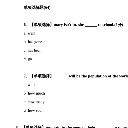
单项选择题(64)
6、【单项选择】mary isn't in. she ______ to school.(1分)
a went
b has gone
c has been
d go
7、【单项选择】_______ will be the population of the world i
a what
b how much
c how many
d how soon
8、【单项选择】tom said to the guests, "help ________ to some